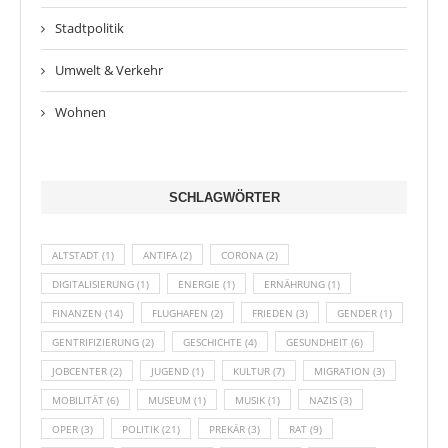
Stadtpolitik
Umwelt & Verkehr
Wohnen
SCHLAGWÖRTER
ALTSTADT
(1)
ANTIFA
(2)
CORONA
(2)
DIGITALISIERUNG
(1)
ENERGIE
(1)
ERNÄHRUNG
(1)
FINANZEN
(14)
FLUGHAFEN
(2)
FRIEDEN
(3)
GENDER
(1)
GENTRIFIZIERUNG
(2)
GESCHICHTE
(4)
GESUNDHEIT
(6)
JOBCENTER
(2)
JUGEND
(1)
KULTUR
(7)
MIGRATION
(3)
MOBILITÄT
(6)
MUSEUM
(1)
MUSIK
(1)
NAZIS
(3)
OPER
(3)
POLITIK
(21)
PREKÄR
(3)
RAT
(9)