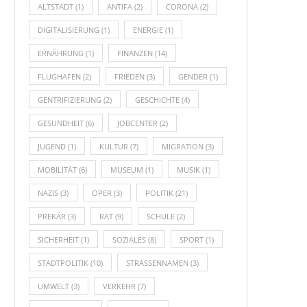
ALTSTADT
(1)
ANTIFA
(2)
CORONA
(2)
DIGITALISIERUNG
(1)
ENERGIE
(1)
ERNÄHRUNG
(1)
FINANZEN
(14)
FLUGHAFEN
(2)
FRIEDEN
(3)
GENDER
(1)
GENTRIFIZIERUNG
(2)
GESCHICHTE
(4)
GESUNDHEIT
(6)
JOBCENTER
(2)
JUGEND
(1)
KULTUR
(7)
MIGRATION
(3)
MOBILITÄT
(6)
MUSEUM
(1)
MUSIK
(1)
NAZIS
(3)
OPER
(3)
POLITIK
(21)
PREKÄR
(3)
RAT
(9)
SCHULE
(2)
SICHERHEIT
(1)
SOZIALES
(8)
SPORT
(1)
STADTPOLITIK
(10)
STRASSENNAMEN
(3)
UMWELT
(3)
VERKEHR
(7)