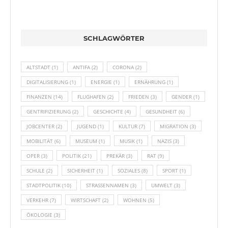
SCHLAGWÖRTER
ALTSTADT
(1)
ANTIFA
(2)
CORONA
(2)
DIGITALISIERUNG
(1)
ENERGIE
(1)
ERNÄHRUNG
(1)
FINANZEN
(14)
FLUGHAFEN
(2)
FRIEDEN
(3)
GENDER
(1)
GENTRIFIZIERUNG
(2)
GESCHICHTE
(4)
GESUNDHEIT
(6)
JOBCENTER
(2)
JUGEND
(1)
KULTUR
(7)
MIGRATION
(3)
MOBILITÄT
(6)
MUSEUM
(1)
MUSIK
(1)
NAZIS
(3)
OPER
(3)
POLITIK
(21)
PREKÄR
(3)
RAT
(9)
SCHULE
(2)
SICHERHEIT
(1)
SOZIALES
(8)
SPORT
(1)
STADTPOLITIK
(10)
STRASSENNAMEN
(3)
UMWELT
(3)
VERKEHR
(7)
WIRTSCHAFT
(2)
WOHNEN
(5)
ÖKOLOGIE
(3)