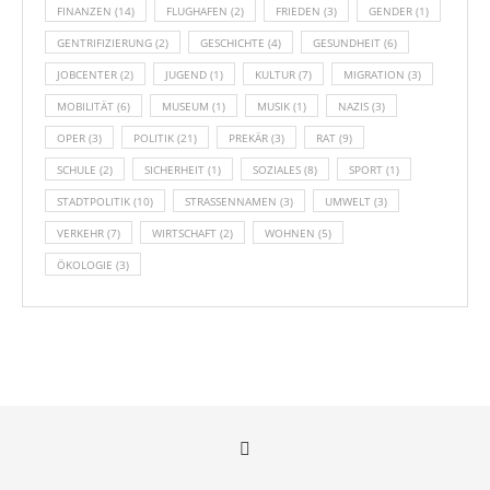
FINANZEN
(14)
FLUGHAFEN
(2)
FRIEDEN
(3)
GENDER
(1)
GENTRIFIZIERUNG
(2)
GESCHICHTE
(4)
GESUNDHEIT
(6)
JOBCENTER
(2)
JUGEND
(1)
KULTUR
(7)
MIGRATION
(3)
MOBILITÄT
(6)
MUSEUM
(1)
MUSIK
(1)
NAZIS
(3)
OPER
(3)
POLITIK
(21)
PREKÄR
(3)
RAT
(9)
SCHULE
(2)
SICHERHEIT
(1)
SOZIALES
(8)
SPORT
(1)
STADTPOLITIK
(10)
STRASSENNAMEN
(3)
UMWELT
(3)
VERKEHR
(7)
WIRTSCHAFT
(2)
WOHNEN
(5)
ÖKOLOGIE
(3)