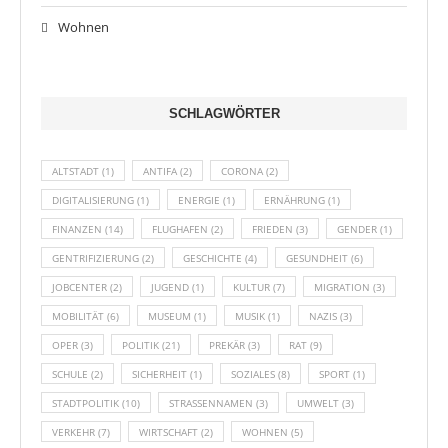
Wohnen
SCHLAGWÖRTER
ALTSTADT
(1)
ANTIFA
(2)
CORONA
(2)
DIGITALISIERUNG
(1)
ENERGIE
(1)
ERNÄHRUNG
(1)
FINANZEN
(14)
FLUGHAFEN
(2)
FRIEDEN
(3)
GENDER
(1)
GENTRIFIZIERUNG
(2)
GESCHICHTE
(4)
GESUNDHEIT
(6)
JOBCENTER
(2)
JUGEND
(1)
KULTUR
(7)
MIGRATION
(3)
MOBILITÄT
(6)
MUSEUM
(1)
MUSIK
(1)
NAZIS
(3)
OPER
(3)
POLITIK
(21)
PREKÄR
(3)
RAT
(9)
SCHULE
(2)
SICHERHEIT
(1)
SOZIALES
(8)
SPORT
(1)
STADTPOLITIK
(10)
STRASSENNAMEN
(3)
UMWELT
(3)
VERKEHR
(7)
WIRTSCHAFT
(2)
WOHNEN
(5)