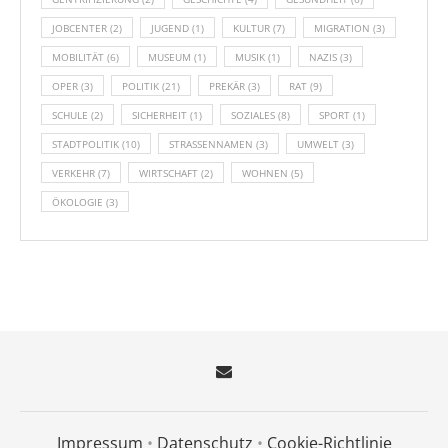
JOBCENTER
(2)
JUGEND
(1)
KULTUR
(7)
MIGRATION
(3)
MOBILITÄT
(6)
MUSEUM
(1)
MUSIK
(1)
NAZIS
(3)
OPER
(3)
POLITIK
(21)
PREKÄR
(3)
RAT
(9)
SCHULE
(2)
SICHERHEIT
(1)
SOZIALES
(8)
SPORT
(1)
STADTPOLITIK
(10)
STRASSENNAMEN
(3)
UMWELT
(3)
VERKEHR
(7)
WIRTSCHAFT
(2)
WOHNEN
(5)
ÖKOLOGIE
(3)
Impressum
•
Datenschutz
•
Cookie-Richtlinie