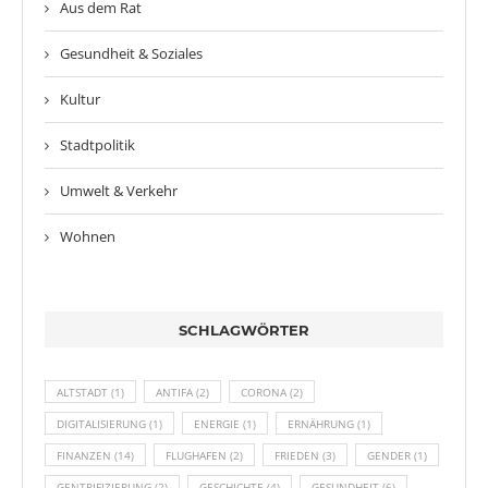
Aus dem Rat
Gesundheit & Soziales
Kultur
Stadtpolitik
Umwelt & Verkehr
Wohnen
SCHLAGWÖRTER
ALTSTADT
(1)
ANTIFA
(2)
CORONA
(2)
DIGITALISIERUNG
(1)
ENERGIE
(1)
ERNÄHRUNG
(1)
FINANZEN
(14)
FLUGHAFEN
(2)
FRIEDEN
(3)
GENDER
(1)
GENTRIFIZIERUNG
(2)
GESCHICHTE
(4)
GESUNDHEIT
(6)