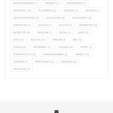
DIGITALISIERUNG
(1)
ENERGIE
(1)
ERNÄHRUNG
(1)
FINANZEN
(14)
FLUGHAFEN
(2)
FRIEDEN
(3)
GENDER
(1)
GENTRIFIZIERUNG
(2)
GESCHICHTE
(4)
GESUNDHEIT
(6)
JOBCENTER
(2)
JUGEND
(1)
KULTUR
(7)
MIGRATION
(3)
MOBILITÄT
(6)
MUSEUM
(1)
MUSIK
(1)
NAZIS
(3)
OPER
(3)
POLITIK
(21)
PREKÄR
(3)
RAT
(9)
SCHULE
(2)
SICHERHEIT
(1)
SOZIALES
(8)
SPORT
(1)
STADTPOLITIK
(10)
STRASSENNAMEN
(3)
UMWELT
(3)
VERKEHR
(7)
WIRTSCHAFT
(2)
WOHNEN
(5)
ÖKOLOGIE
(3)