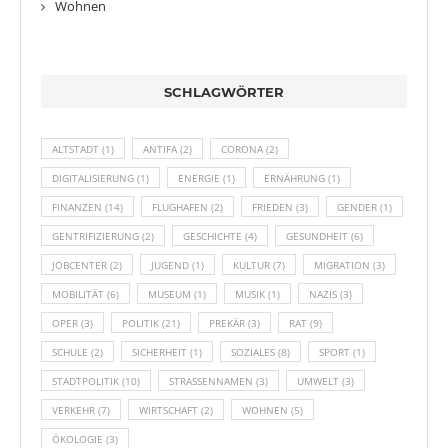
Wohnen
SCHLAGWÖRTER
ALTSTADT
(1)
ANTIFA
(2)
CORONA
(2)
DIGITALISIERUNG
(1)
ENERGIE
(1)
ERNÄHRUNG
(1)
FINANZEN
(14)
FLUGHAFEN
(2)
FRIEDEN
(3)
GENDER
(1)
GENTRIFIZIERUNG
(2)
GESCHICHTE
(4)
GESUNDHEIT
(6)
JOBCENTER
(2)
JUGEND
(1)
KULTUR
(7)
MIGRATION
(3)
MOBILITÄT
(6)
MUSEUM
(1)
MUSIK
(1)
NAZIS
(3)
OPER
(3)
POLITIK
(21)
PREKÄR
(3)
RAT
(9)
SCHULE
(2)
SICHERHEIT
(1)
SOZIALES
(8)
SPORT
(1)
STADTPOLITIK
(10)
STRASSENNAMEN
(3)
UMWELT
(3)
VERKEHR
(7)
WIRTSCHAFT
(2)
WOHNEN
(5)
ÖKOLOGIE
(3)