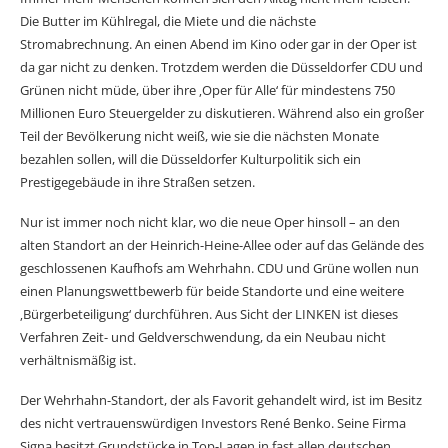
Die Butter im Kühlregal, die Miete und die nächste
Stromabrechnung. An einen Abend im Kino oder gar in der Oper ist
da gar nicht zu denken. Trotzdem werden die Düsseldorfer CDU und
Grünen nicht müde, über ihre ‚Oper für Alle‘ für mindestens 750
Millionen Euro Steuergelder zu diskutieren. Während also ein großer
Teil der Bevölkerung nicht weiß, wie sie die nächsten Monate
bezahlen sollen, will die Düsseldorfer Kulturpolitik sich ein
Prestigegebäude in ihre Straßen setzen.
Nur ist immer noch nicht klar, wo die neue Oper hinsoll – an den
alten Standort an der Heinrich-Heine-Allee oder auf das Gelände des
geschlossenen Kaufhofs am Wehrhahn. CDU und Grüne wollen nun
einen Planungswettbewerb für beide Standorte und eine weitere
‚Bürgerbeteiligung‘ durchführen. Aus Sicht der LINKEN ist dieses
Verfahren Zeit- und Geldverschwendung, da ein Neubau nicht
verhältnismäßig ist.
Der Wehrhahn-Standort, der als Favorit gehandelt wird, ist im Besitz
des nicht vertrauenswürdigen Investors René Benko. Seine Firma
Signa besitzt Grundstücke in Top-Lagen in fast allen deutschen