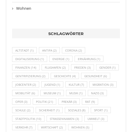
Wohnen
SCHLAGWÖRTER
ALTSTADT
(1)
ANTIFA
(2)
CORONA
(2)
DIGITALISIERUNG
(1)
ENERGIE
(1)
ERNÄHRUNG
(1)
FINANZEN
(14)
FLUGHAFEN
(2)
FRIEDEN
(3)
GENDER
(1)
GENTRIFIZIERUNG
(2)
GESCHICHTE
(4)
GESUNDHEIT
(6)
JOBCENTER
(2)
JUGEND
(1)
KULTUR
(7)
MIGRATION
(3)
MOBILITÄT
(6)
MUSEUM
(1)
MUSIK
(1)
NAZIS
(3)
OPER
(3)
POLITIK
(21)
PREKÄR
(3)
RAT
(9)
SCHULE
(2)
SICHERHEIT
(1)
SOZIALES
(8)
SPORT
(1)
STADTPOLITIK
(10)
STRASSENNAMEN
(3)
UMWELT
(3)
VERKEHR
(7)
WIRTSCHAFT
(2)
WOHNEN
(5)