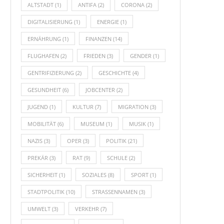
ALTSTADT
(1)
ANTIFA
(2)
CORONA
(2)
DIGITALISIERUNG
(1)
ENERGIE
(1)
ERNÄHRUNG
(1)
FINANZEN
(14)
FLUGHAFEN
(2)
FRIEDEN
(3)
GENDER
(1)
GENTRIFIZIERUNG
(2)
GESCHICHTE
(4)
GESUNDHEIT
(6)
JOBCENTER
(2)
JUGEND
(1)
KULTUR
(7)
MIGRATION
(3)
MOBILITÄT
(6)
MUSEUM
(1)
MUSIK
(1)
NAZIS
(3)
OPER
(3)
POLITIK
(21)
PREKÄR
(3)
RAT
(9)
SCHULE
(2)
SICHERHEIT
(1)
SOZIALES
(8)
SPORT
(1)
STADTPOLITIK
(10)
STRASSENNAMEN
(3)
UMWELT
(3)
VERKEHR
(7)