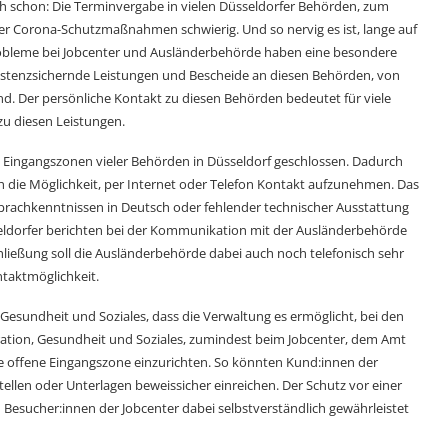
h schon: Die Terminvergabe in vielen Düsseldorfer Behörden, zum
der Corona-Schutzmaßnahmen schwierig. Und so nervig es ist, lange auf
obleme bei Jobcenter und Ausländerbehörde haben eine besondere
stenzsichernde Leistungen und Bescheide an diesen Behörden, von
d. Der persönliche Kontakt zu diesen Behörden bedeutet für viele
zu diesen Leistungen.
 Eingangszonen vieler Behörden in Düsseldorf geschlossen. Dadurch
ch die Möglichkeit, per Internet oder Telefon Kontakt aufzunehmen. Das
 Sprachkenntnissen in Deutsch oder fehlender technischer Ausstattung
ldorfer berichten bei der Kommunikation mit der Ausländerbehörde
hließung soll die Ausländerbehörde dabei auch noch telefonisch sehr
ntaktmöglichkeit.
Gesundheit und Soziales, dass die Verwaltung es ermöglicht, bei den
ration, Gesundheit und Soziales, zumindest beim Jobcenter, dem Amt
 offene Eingangszone einzurichten. So könnten Kund:innen der
ellen oder Unterlagen beweissicher einreichen. Der Schutz vor einer
Besucher:innen der Jobcenter dabei selbstverständlich gewährleistet