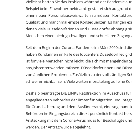
Vielleicht hatten Sie das Problem während der Pandemie auc
Beispiel beim Einwohner­meldeamt, gestaltet sich aufgrund 
einen neuen Personalausweis warten zu müssen, Kontaktpr
Qualität und manchmal ernste Konsequenzen: Es hängen exi
denen viele Düsseldorferinnen und Düsseldorfer abhängig sin
Menschen einen niedrigschwelligen und schnelleren Zugang 
Seit dem Beginn der Corona-Pandemie im März 2020 sind die
haben Kund:innen im Falle des Jobcenters Düsseldorf ledigli
ist für viele Menschen nicht leicht, die sich mit mangelnden
ans Jobcenter wenden müssen. Düsseldorferinnen und Düsse
von ähnlichen Problemen. Zusätzlich zu der vollständigen Sc
schwer erreichbar sein. Viele warten monatelang auf eine Ko
Deshalb beantragte DIE LINKE Ratsfraktion im Ausschuss für 
angegliederten Behörden der Ämter für Migration und Integ
für Grundsicherung und dem Ausländeramt, eine sogenannte
Behörden im Eingangsbereich direkt persönlich Kontakt herst
Ansteckung mit dem Corona-Virus muss für Beschäftigte und 
werden. Der Antrag wurde abgelehnt.