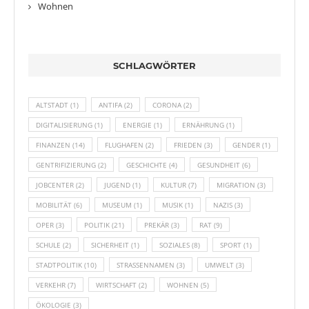
Wohnen
SCHLAGWÖRTER
ALTSTADT
(1)
ANTIFA
(2)
CORONA
(2)
DIGITALISIERUNG
(1)
ENERGIE
(1)
ERNÄHRUNG
(1)
FINANZEN
(14)
FLUGHAFEN
(2)
FRIEDEN
(3)
GENDER
(1)
GENTRIFIZIERUNG
(2)
GESCHICHTE
(4)
GESUNDHEIT
(6)
JOBCENTER
(2)
JUGEND
(1)
KULTUR
(7)
MIGRATION
(3)
MOBILITÄT
(6)
MUSEUM
(1)
MUSIK
(1)
NAZIS
(3)
OPER
(3)
POLITIK
(21)
PREKÄR
(3)
RAT
(9)
SCHULE
(2)
SICHERHEIT
(1)
SOZIALES
(8)
SPORT
(1)
STADTPOLITIK
(10)
STRASSENNAMEN
(3)
UMWELT
(3)
VERKEHR
(7)
WIRTSCHAFT
(2)
WOHNEN
(5)
ÖKOLOGIE
(3)