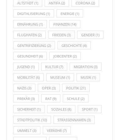
ALTSTADT
(1)
ANTIFA
(2)
CORONA
(2)
DIGITALISIERUNG
(1)
ENERGIE
(1)
ERNÄHRUNG
(1)
FINANZEN
(14)
FLUGHAFEN
(2)
FRIEDEN
(3)
GENDER
(1)
GENTRIFIZIERUNG
(2)
GESCHICHTE
(4)
GESUNDHEIT
(6)
JOBCENTER
(2)
JUGEND
(1)
KULTUR
(7)
MIGRATION
(3)
MOBILITÄT
(6)
MUSEUM
(1)
MUSIK
(1)
NAZIS
(3)
OPER
(3)
POLITIK
(21)
PREKÄR
(3)
RAT
(9)
SCHULE
(2)
SICHERHEIT
(1)
SOZIALES
(8)
SPORT
(1)
STADTPOLITIK
(10)
STRASSENNAMEN
(3)
UMWELT
(3)
VERKEHR
(7)