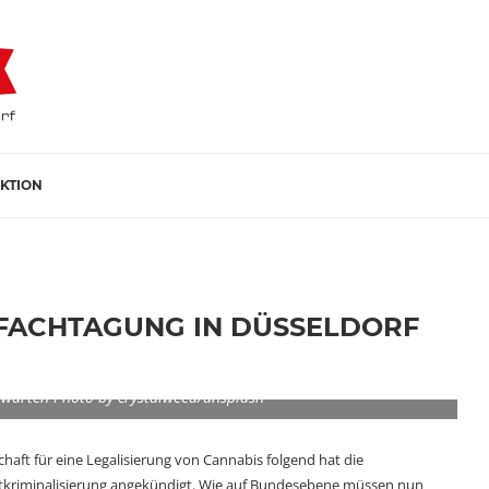
KTION
-FACHTAGUNG IN DÜSSELDORF
ch warten Photo by crystalweed/unsplash
chaft für eine Legalisierung von Cannabis folgend hat die
Entkriminalisierung angekündigt. Wie auf Bundesebene müssen nun