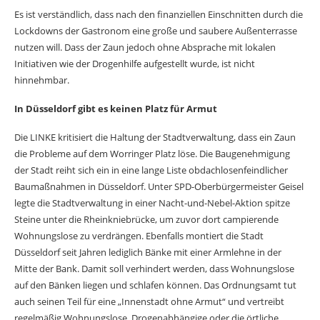
Es ist verständlich, dass nach den finanziellen Einschnitten durch die
Lockdowns der Gastronom eine große und saubere Außenterrasse
nutzen will. Dass der Zaun jedoch ohne Absprache mit lokalen
Initiativen wie der Drogenhilfe aufgestellt wurde, ist nicht
hinnehmbar.
In Düsseldorf gibt es keinen
Platz für Armut
Die LINKE kritisiert die Haltung der Stadtverwaltung, dass ein Zaun
die Probleme auf dem Worringer Platz löse. Die Baugenehmigung
der Stadt reiht sich ein in eine lange Liste obdachlosenfeindlicher
Baumaßnahmen in Düsseldorf. Unter SPD-Oberbürgermeister Geisel
legte die Stadtverwaltung in einer Nacht-und-Nebel-Aktion spitze
Steine unter die Rheinkniebrücke, um zuvor dort campierende
Wohnungslose zu verdrängen. Ebenfalls montiert die Stadt
Düsseldorf seit Jahren lediglich Bänke mit einer Armlehne in der
Mitte der Bank. Damit soll verhindert werden, dass Wohnungslose
auf den Bänken liegen und schlafen können. Das Ordnungsamt tut
auch seinen Teil für eine „Innenstadt ohne Armut“ und vertreibt
regelmäßig Wohnungslose, Drogenabhängige oder die örtliche