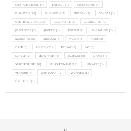
DIGITALISIERUNG
(1)
ENERGIE
(1)
ERNÄHRUNG
(1)
FINANZEN
(14)
FLUGHAFEN
(2)
FRIEDEN
(3)
GENDER
(1)
GENTRIFIZIERUNG
(2)
GESCHICHTE
(4)
GESUNDHEIT
(6)
JOBCENTER
(2)
JUGEND
(1)
KULTUR
(7)
MIGRATION
(3)
MOBILITÄT
(6)
MUSEUM
(1)
MUSIK
(1)
NAZIS
(3)
OPER
(3)
POLITIK
(21)
PREKÄR
(3)
RAT
(9)
SCHULE
(2)
SICHERHEIT
(1)
SOZIALES
(8)
SPORT
(1)
STADTPOLITIK
(10)
STRASSENNAMEN
(3)
UMWELT
(3)
VERKEHR
(7)
WIRTSCHAFT
(2)
WOHNEN
(5)
ÖKOLOGIE
(3)