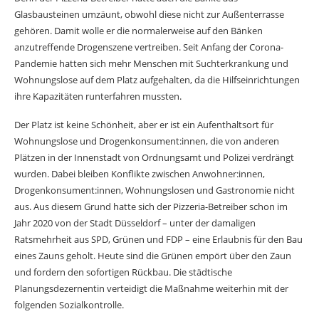
Glasbausteinen umzäunt, obwohl diese nicht zur Außenterrasse
gehören. Damit wolle er die normalerweise auf den Bänken
anzutreffende Drogenszene vertreiben. Seit Anfang der Corona-
Pandemie hatten sich mehr Menschen mit Suchterkrankung und
Wohnungslose auf dem Platz aufgehalten, da die Hilfseinrichtungen
ihre Kapazitäten runterfahren mussten.
Der Platz ist keine Schönheit, aber er ist ein Aufenthaltsort für
Wohnungslose und Drogenkonsument:innen, die von anderen
Plätzen in der Innenstadt von Ordnungsamt und Polizei verdrängt
wurden. Dabei bleiben Konflikte zwischen Anwohner:innen,
Drogenkonsument:innen, Wohnungslosen und Gastronomie nicht
aus. Aus diesem Grund hatte sich der Pizzeria-Betreiber schon im
Jahr 2020 von der Stadt Düsseldorf – unter der damaligen
Ratsmehrheit aus SPD, Grünen und FDP – eine Erlaubnis für den Bau
eines Zauns geholt. Heute sind die Grünen empört über den Zaun
und fordern den sofortigen Rückbau. Die städtische
Planungsdezernentin verteidigt die Maßnahme weiterhin mit der
folgenden Sozialkontrolle.