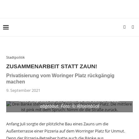
Stadtpolitik
ZUSAMMENARBEIT STATT ZAUN!
Privatisierung vom Woringer Platz rückgängig
machen
9. September 2021
Neue Sitzplätze waren schnell da und schnell wieder
abgebaut. Foto: © R(h)einblick
Anfang Juli sorgte der plötzliche Bau eines Zauns um die
Außenterrasse einer Pizzeria auf dem Worringer Platz für Unmut.
Denn der Pizzeria-Betreiber hatte auch die Bänke aus