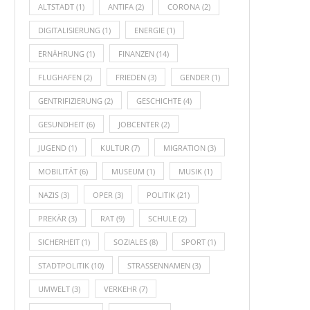
ALTSTADT
(1)
ANTIFA
(2)
CORONA
(2)
DIGITALISIERUNG
(1)
ENERGIE
(1)
ERNÄHRUNG
(1)
FINANZEN
(14)
FLUGHAFEN
(2)
FRIEDEN
(3)
GENDER
(1)
GENTRIFIZIERUNG
(2)
GESCHICHTE
(4)
GESUNDHEIT
(6)
JOBCENTER
(2)
JUGEND
(1)
KULTUR
(7)
MIGRATION
(3)
MOBILITÄT
(6)
MUSEUM
(1)
MUSIK
(1)
NAZIS
(3)
OPER
(3)
POLITIK
(21)
PREKÄR
(3)
RAT
(9)
SCHULE
(2)
SICHERHEIT
(1)
SOZIALES
(8)
SPORT
(1)
STADTPOLITIK
(10)
STRASSENNAMEN
(3)
UMWELT
(3)
VERKEHR
(7)