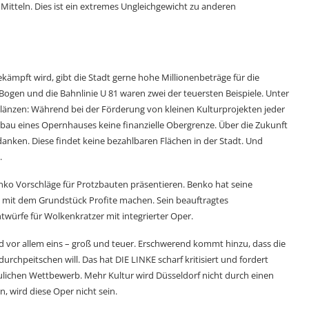
 Mitteln. Dies ist ein extremes Ungleichgewicht zu anderen
kämpft wird, gibt die Stadt gerne hohe Millionenbeträge für die
ogen und die Bahnlinie U 81 waren zwei der teuersten Beispiele. Unter
glänzen: Während bei der Förderung von kleinen Kulturprojekten jeder
au eines Opernhauses keine finanzielle Obergrenze. Über die Zukunft
anken. Diese findet keine bezahlbaren Flächen in der Stadt. Und
.
enko Vorschläge für Protzbauten präsentieren. Benko hat seine
mit dem Grundstück Profite machen. Sein beauftragtes
ürfe für Wolken­kratzer mit integrierter Oper.
d vor allem eins – groß und teuer. Erschwerend kommt hinzu, dass die
rchpeitschen will. Das hat DIE LINKE scharf kritisiert und fordert
lichen Wettbewerb. Mehr Kultur wird Düsseldorf nicht durch einen
n, wird diese Oper nicht sein.