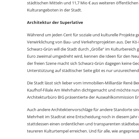
städtischen Mitteln und 11,7 Mio € aus weiteren öffentlichen
Kulturangeboten in der Stadt.
Architektur der Superlative
Während um jeden Cent für soziale und kulturelle Projekte ge
Verwirklichung von Bau- und Verkehrsprojekten aus. Der Kö-B
Schwarz-Grün will die Stadt durch „Größe“ im Kulturbereich 
Euro zweimal umgedreht wird, kennen die Ideen für den Neub
der freien Szene macht sich Schwarz-Grün dagegen keine Ged
Unterstützung auf städtischer Seite gibt es nur unzureichend
Die Stadt lässt sich lieber vom Immobilien-Milliardär René B
Kaufhof-Filiale Am Wehrhahn dichtgemacht und möchte nun 
Architekturbüro BIG präsentierte der Auswahlkommission Entw
Auch andere Architektenvorschläge für andere Standorte sin
Mehrheit im Stadtrat eine Entscheidung noch in diesem Jahr du
stattdessen einen ordentlichen und transparenten städtebau
teureren Kulturtempel erreichen. Und für alle, wie angepriese