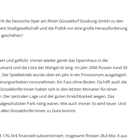
ählt die Deutsche Oper am Rhein Düsseldorf Duisburg GmbH zu den
re Stadtgesellschaft und die Politik vor eine große Herausforderung.
t geschehen?
ert und geflickt. Immer wieder geriet das Opernhaus in die
tand und die Liste der Mängel ist lang. Im Jahr 2006 flossen rund 30
Der Spielbetrieb wurde über ein Jahr in ein Provisorium ausgelagert.
erungsarbeiten vorzunehmen. Ein Fass ohne Boden. Da hilft auch die
 Düsseldorfer:innen haben sich in den letzten Monaten für einen
 Der zentralen Lage und der guten Erreichbarkeit wegen. Das
malgeschützten Park nötig wären. Wie auch immer: Es wird teuer. Und
h allen Düsseldorfer:innen zu Gute kommt.
t 176,74 € finanziell subventioniert. Insgesamt flossen 28,6 Mio. € aus