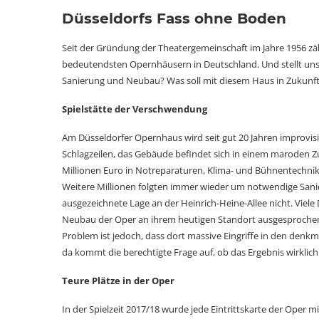
Düsseldorfs Fass ohne Boden
Seit der Gründung der Theatergemeinschaft im Jahre 1956 z
bedeutendsten Opernhäusern in Deutschland. Und stellt unse
Sanierung und Neubau? Was soll mit diesem Haus in Zukunf
Spielstätte der
Verschwendung
Am Düsseldorfer Opernhaus wird seit gut 20 Jahren improvisi
Schlagzeilen, das Gebäude befindet sich in einem maroden Zus
Millionen Euro in Notreparaturen, Klima- und Bühnentechnik. 
Weitere Millionen folgten immer wieder um notwendige Sani
ausgezeichnete Lage an der Heinrich-Heine-Allee nicht. Viele
Neubau der Oper an ihrem heutigen Standort ausgesprochen.
Problem ist jedoch, dass dort massive Eingriffe in den denk
da kommt die berechtigte Frage auf, ob das Ergebnis wirklic
Teure Plätze in der Oper
In der Spielzeit 2017/18 wurde jede Eintrittskarte der Oper mi