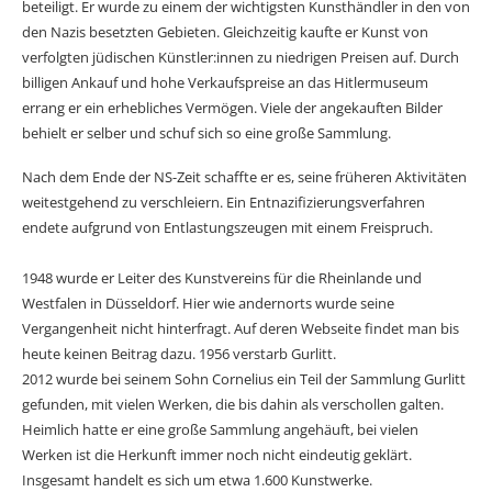
beteiligt. Er wurde zu einem der wichtigsten Kunsthändler in den von
den Nazis besetzten Gebieten. Gleichzeitig kaufte er Kunst von
verfolgten jüdischen Künstler:innen zu niedrigen Preisen auf. Durch
billigen Ankauf und hohe Verkaufspreise an das Hitlermuseum
errang er ein erhebliches Vermögen. Viele der angekauften Bilder
behielt er selber und schuf sich so eine große Sammlung.
Nach dem Ende der NS-Zeit schaffte er es, seine früheren Aktivitäten
weitestgehend zu verschleiern. Ein Entnazifizierungsverfahren
endete aufgrund von Entlastungszeugen mit einem Freispruch.
1948 wurde er Leiter des Kunstvereins für die Rheinlande und
Westfalen in Düsseldorf. Hier wie andernorts wurde seine
Vergangenheit nicht hinterfragt. Auf deren Webseite findet man bis
heute keinen Beitrag dazu. 1956 verstarb Gurlitt.
2012 wurde bei seinem Sohn Cornelius ein Teil der Sammlung Gurlitt
gefunden, mit vielen Werken, die bis dahin als verschollen galten.
Heimlich hatte er eine große Sammlung angehäuft, bei vielen
Werken ist die Herkunft immer noch nicht eindeutig geklärt.
Insgesamt handelt es sich um etwa 1.600 Kunstwerke.