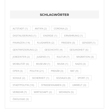
SCHLAGWÖRTER
ALTSTADT
(1)
ANTIFA
(2)
CORONA
(2)
DIGITALISIERUNG
(1)
ENERGIE
(1)
ERNÄHRUNG
(1)
FINANZEN
(14)
FLUGHAFEN
(2)
FRIEDEN
(3)
GENDER
(1)
GENTRIFIZIERUNG
(2)
GESCHICHTE
(4)
GESUNDHEIT
(6)
JOBCENTER
(2)
JUGEND
(1)
KULTUR
(7)
MIGRATION
(3)
MOBILITÄT
(6)
MUSEUM
(1)
MUSIK
(1)
NAZIS
(3)
OPER
(3)
POLITIK
(21)
PREKÄR
(3)
RAT
(9)
SCHULE
(2)
SICHERHEIT
(1)
SOZIALES
(8)
SPORT
(1)
STADTPOLITIK
(10)
STRASSENNAMEN
(3)
UMWELT
(3)
VERKEHR
(7)
WIRTSCHAFT
(2)
WOHNEN
(5)
ÖKOLOGIE
(3)