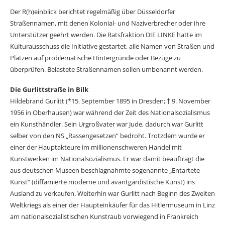
Der R(h)einblick berichtet regelmäßig über Düsseldorfer
Straßennamen, mit denen Kolonial­- und Naziverbrecher oder ihre
Unterstützer geehrt werden. Die Ratsfraktion DIE LINKE hatte im
Kultur­ausschuss die Initiative gestartet, alle Namen von Straßen und
Plätzen auf pro­blematische Hintergründe oder Bezüge zu
überprüfen. Belastete Straßennamen sollen umbenannt werden.
Die Gurlittstraße in Bilk
Hildebrand Gurlitt (*15. September 1895 in Dresden; † 9. November
1956 in Oberhausen) war während der Zeit des Nationalsozialismus
ein Kunsthändler. Sein Urgroßvater war Jude, dadurch war Gurlitt
selber von den NS „Rassengesetzen“ bedroht. Trotzdem wurde er
einer der Hauptakteure im millionenschweren Handel mit
Kunstwerken im Nationalsozialismus. Er war damit beauftragt die
aus deutschen Museen beschlagnahmte sogenannte „Entartete
Kunst“ (diffamierte moderne und avantgardistische Kunst) ins
Ausland zu verkaufen. Weiterhin war Gurlitt nach Beginn des Zweiten
Weltkriegs als einer der Haupteinkäufer für das Hitlermuseum in Linz
am nationalsozialistischen Kunstraub vorwiegend in Frankreich