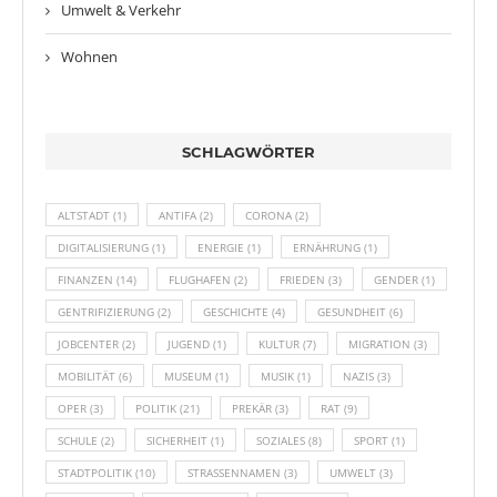
Umwelt & Verkehr
Wohnen
SCHLAGWÖRTER
ALTSTADT
(1)
ANTIFA
(2)
CORONA
(2)
DIGITALISIERUNG
(1)
ENERGIE
(1)
ERNÄHRUNG
(1)
FINANZEN
(14)
FLUGHAFEN
(2)
FRIEDEN
(3)
GENDER
(1)
GENTRIFIZIERUNG
(2)
GESCHICHTE
(4)
GESUNDHEIT
(6)
JOBCENTER
(2)
JUGEND
(1)
KULTUR
(7)
MIGRATION
(3)
MOBILITÄT
(6)
MUSEUM
(1)
MUSIK
(1)
NAZIS
(3)
OPER
(3)
POLITIK
(21)
PREKÄR
(3)
RAT
(9)
SCHULE
(2)
SICHERHEIT
(1)
SOZIALES
(8)
SPORT
(1)
STADTPOLITIK
(10)
STRASSENNAMEN
(3)
UMWELT
(3)