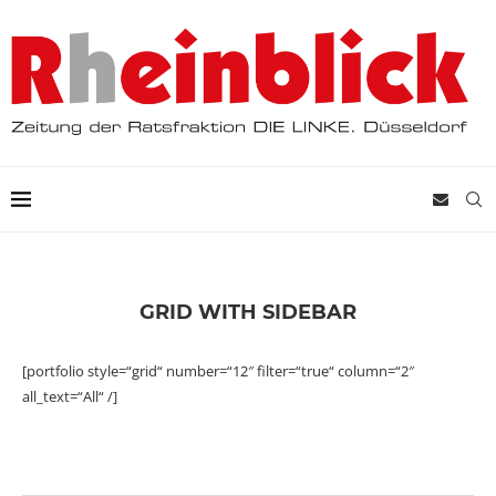
GRID WITH SIDEBAR
[portfolio style=“grid“ number=“12″ filter=“true“ column=“2″
all_text=“All“ /]