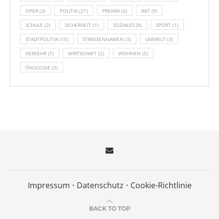
OPER
(3)
POLITIK
(21)
PREKÄR
(3)
RAT
(9)
SCHULE
(2)
SICHERHEIT
(1)
SOZIALES
(8)
SPORT
(1)
STADTPOLITIK
(10)
STRASSENNAMEN
(3)
UMWELT
(3)
VERKEHR
(7)
WIRTSCHAFT
(2)
WOHNEN
(5)
ÖKOLOGIE
(3)
Impressum
•
Datenschutz
•
Cookie-Richtlinie
BACK TO TOP