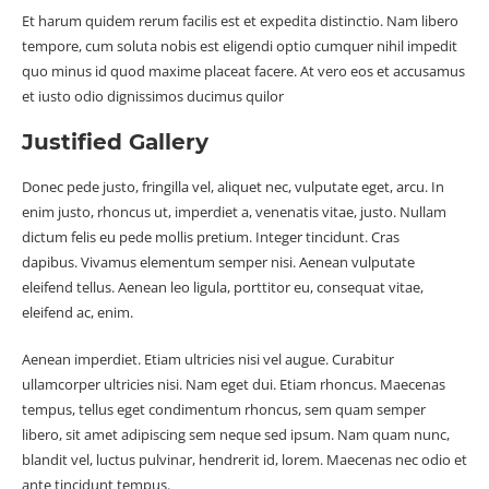
Et harum quidem rerum facilis est et expedita distinctio. Nam libero
tempore, cum soluta nobis est eligendi optio cumquer nihil impedit
quo minus id quod maxime placeat facere. At vero eos et accusamus
et iusto odio dignissimos ducimus quilor
Justified Gallery
Donec pede justo, fringilla vel, aliquet nec, vulputate eget, arcu. In
enim justo, rhoncus ut, imperdiet a, venenatis vitae, justo. Nullam
dictum felis eu pede mollis pretium. Integer tincidunt. Cras
dapibus. Vivamus elementum semper nisi. Aenean vulputate
eleifend tellus. Aenean leo ligula, porttitor eu, consequat vitae,
eleifend ac, enim.
Aenean imperdiet. Etiam ultricies nisi vel augue. Curabitur
ullamcorper ultricies nisi. Nam eget dui. Etiam rhoncus. Maecenas
tempus, tellus eget condimentum rhoncus, sem quam semper
libero, sit amet adipiscing sem neque sed ipsum. Nam quam nunc,
blandit vel, luctus pulvinar, hendrerit id, lorem. Maecenas nec odio et
ante tincidunt tempus.