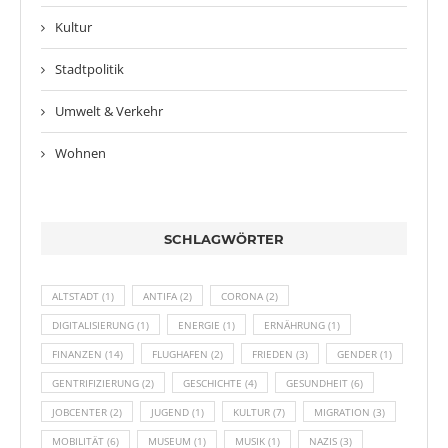
Kultur
Stadtpolitik
Umwelt & Verkehr
Wohnen
SCHLAGWÖRTER
ALTSTADT
(1)
ANTIFA
(2)
CORONA
(2)
DIGITALISIERUNG
(1)
ENERGIE
(1)
ERNÄHRUNG
(1)
FINANZEN
(14)
FLUGHAFEN
(2)
FRIEDEN
(3)
GENDER
(1)
GENTRIFIZIERUNG
(2)
GESCHICHTE
(4)
GESUNDHEIT
(6)
JOBCENTER
(2)
JUGEND
(1)
KULTUR
(7)
MIGRATION
(3)
MOBILITÄT
(6)
MUSEUM
(1)
MUSIK
(1)
NAZIS
(3)