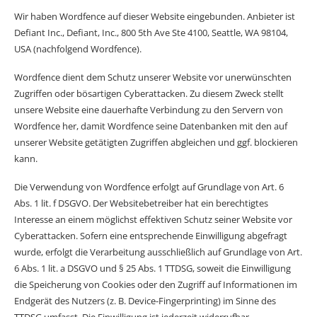
Wir haben Wordfence auf dieser Website eingebunden. Anbieter ist
Defiant Inc., Defiant, Inc., 800 5th Ave Ste 4100, Seattle, WA 98104,
USA (nachfolgend Wordfence).
Wordfence dient dem Schutz unserer Website vor unerwünschten
Zugriffen oder bösartigen Cyberattacken. Zu diesem Zweck stellt
unsere Website eine dauerhafte Verbindung zu den Servern von
Wordfence her, damit Wordfence seine Datenbanken mit den auf
unserer Website getätigten Zugriffen abgleichen und ggf. blockieren
kann.
Die Verwendung von Wordfence erfolgt auf Grundlage von Art. 6
Abs. 1 lit. f DSGVO. Der Websitebetreiber hat ein berechtigtes
Interesse an einem möglichst effektiven Schutz seiner Website vor
Cyberattacken. Sofern eine entsprechende Einwilligung abgefragt
wurde, erfolgt die Verarbeitung ausschließlich auf Grundlage von Art.
6 Abs. 1 lit. a DSGVO und § 25 Abs. 1 TTDSG, soweit die Einwilligung
die Speicherung von Cookies oder den Zugriff auf Informationen im
Endgerät des Nutzers (z. B. Device-Fingerprinting) im Sinne des
TTDSG umfasst. Die Einwilligung ist jederzeit widerrufbar.