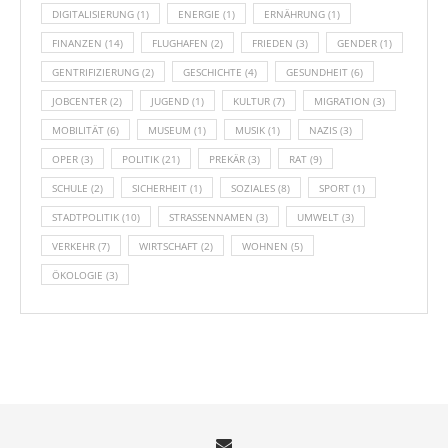
DIGITALISIERUNG
(1)
ENERGIE
(1)
ERNÄHRUNG
(1)
FINANZEN
(14)
FLUGHAFEN
(2)
FRIEDEN
(3)
GENDER
(1)
GENTRIFIZIERUNG
(2)
GESCHICHTE
(4)
GESUNDHEIT
(6)
JOBCENTER
(2)
JUGEND
(1)
KULTUR
(7)
MIGRATION
(3)
MOBILITÄT
(6)
MUSEUM
(1)
MUSIK
(1)
NAZIS
(3)
OPER
(3)
POLITIK
(21)
PREKÄR
(3)
RAT
(9)
SCHULE
(2)
SICHERHEIT
(1)
SOZIALES
(8)
SPORT
(1)
STADTPOLITIK
(10)
STRASSENNAMEN
(3)
UMWELT
(3)
VERKEHR
(7)
WIRTSCHAFT
(2)
WOHNEN
(5)
ÖKOLOGIE
(3)