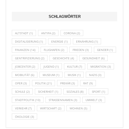
SCHLAGWÖRTER
ALTSTADT
(1)
ANTIFA
(2)
CORONA
(2)
DIGITALISIERUNG
(1)
ENERGIE
(1)
ERNÄHRUNG
(1)
FINANZEN
(14)
FLUGHAFEN
(2)
FRIEDEN
(3)
GENDER
(1)
GENTRIFIZIERUNG
(2)
GESCHICHTE
(4)
GESUNDHEIT
(6)
JOBCENTER
(2)
JUGEND
(1)
KULTUR
(7)
MIGRATION
(3)
MOBILITÄT
(6)
MUSEUM
(1)
MUSIK
(1)
NAZIS
(3)
OPER
(3)
POLITIK
(21)
PREKÄR
(3)
RAT
(9)
SCHULE
(2)
SICHERHEIT
(1)
SOZIALES
(8)
SPORT
(1)
STADTPOLITIK
(10)
STRASSENNAMEN
(3)
UMWELT
(3)
VERKEHR
(7)
WIRTSCHAFT
(2)
WOHNEN
(5)
ÖKOLOGIE
(3)