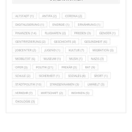
ALTSTADT
(1)
ANTIFA
(2)
CORONA
(2)
DIGITALISIERUNG
(1)
ENERGIE
(1)
ERNÄHRUNG
(1)
FINANZEN
(14)
FLUGHAFEN
(2)
FRIEDEN
(3)
GENDER
(1)
GENTRIFIZIERUNG
(2)
GESCHICHTE
(4)
GESUNDHEIT
(6)
JOBCENTER
(2)
JUGEND
(1)
KULTUR
(7)
MIGRATION
(3)
MOBILITÄT
(6)
MUSEUM
(1)
MUSIK
(1)
NAZIS
(3)
OPER
(3)
POLITIK
(21)
PREKÄR
(3)
RAT
(9)
SCHULE
(2)
SICHERHEIT
(1)
SOZIALES
(8)
SPORT
(1)
STADTPOLITIK
(10)
STRASSENNAMEN
(3)
UMWELT
(3)
VERKEHR
(7)
WIRTSCHAFT
(2)
WOHNEN
(5)
ÖKOLOGIE
(3)